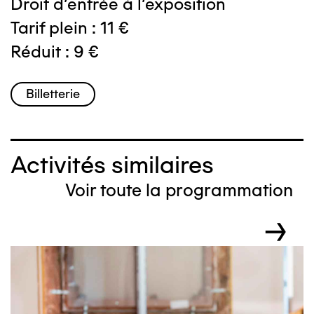
Droit d'entrée à l'exposition
Tarif plein : 11 €
Réduit : 9 €
Billetterie
Activités similaires
Voir toute la programmation
→
Image
I