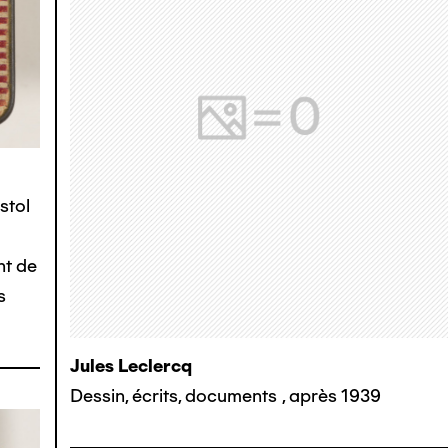
stol
nt de
s
Jules Leclercq
Dessin, écrits, documents
,
après 1939