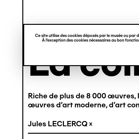
princ
Gestion des cookies
Navigation
rmer
rmer
rmer
rmer
rmer
rmer
verticale
Ce site utilise des cookies déposés par le musée ou par de
À l’exception des cookies nécessaires au bon fonction
Aller
La col
au
contenu
principal
33)
(33)
(27)
(16)
(27)
(13)
Riche de plus de 8 000 œuvres, l
(5)
(6)
(2)
(4)
œuvres d’art moderne, d’art con
(5)
(2)
(3)
(2)
(3)
(2)
(2)
Jules LECLERCQ
(2)
(2)