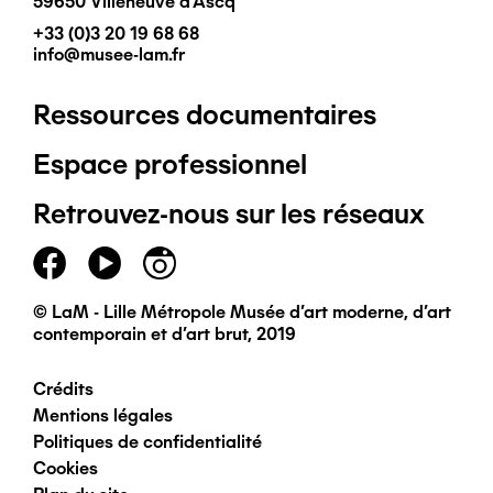
59650 Villeneuve d'Ascq
+33 (0)3 20 19 68 68
info@musee-lam.fr
Ressources documentaires
Pied
Espace professionnel
de
Retrouvez-nous sur les réseaux
page
principal
© LaM - Lille Métropole Musée d'art moderne, d'art
contemporain et d'art brut, 2019
Crédits
Pied
Mentions légales
Politiques de confidentialité
de
Cookies