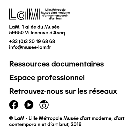
Image
LaM, 1 allée du Musée
59650 Villeneuve d'Ascq
+33 (0)3 20 19 68 68
info@musee-lam.fr
Ressources documentaires
Pied
Espace professionnel
de
Retrouvez-nous sur les réseaux
page
principal
© LaM - Lille Métropole Musée d'art moderne, d'art
contemporain et d'art brut, 2019