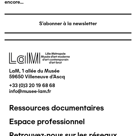
encore…
S'abonner à la newsletter
Image
LaM, 1 allée du Musée
59650 Villeneuve d'Ascq
+33 (0)3 20 19 68 68
info@musee-lam.fr
Ressources documentaires
Pied
Espace professionnel
de
Retrouvez-nous sur les réseaux