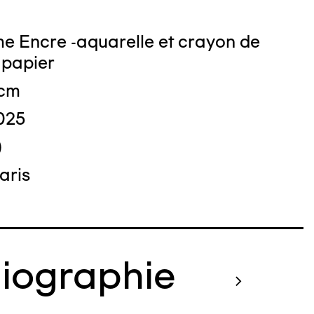
me Encre -aquarelle et crayon de
 papier
 cm
025
)
aris
liographie