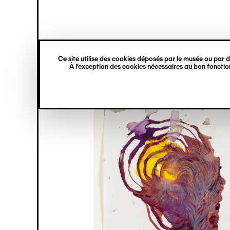
princ
Gestion des cookies
Navigation
verticale
Ce site utilise des cookies déposés par le musée ou par de
Aller
À l’exception des cookies nécessaires au bon fonction
au
contenu
principal