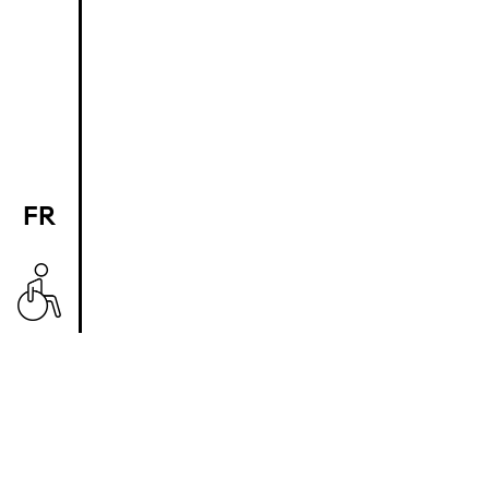
FR
EN