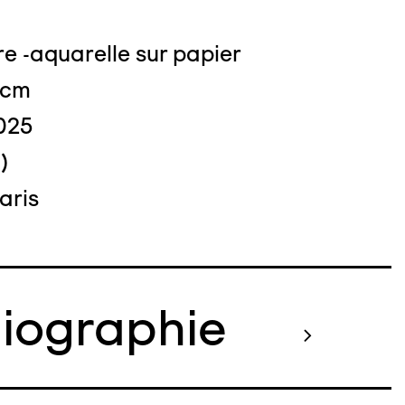
e -aquarelle sur papier
 cm
025
)
aris
liographie