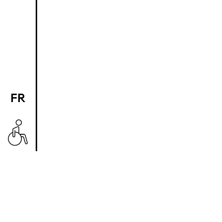
FR
EN