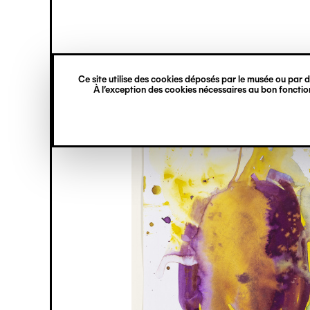
princ
Gestion des cookies
Navigation
verticale
Ce site utilise des cookies déposés par le musée ou par de
Aller
À l’exception des cookies nécessaires au bon fonction
au
contenu
principal