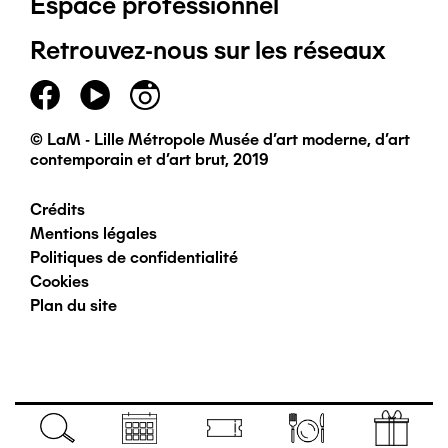
Espace professionnel
de
Retrouvez-nous sur les réseaux
page
principal
© LaM - Lille Métropole Musée d'art moderne, d'art
contemporain et d'art brut, 2019
Crédits
Pied
Mentions légales
Politiques de confidentialité
de
Cookies
Plan du site
page
secondaire
Navigation