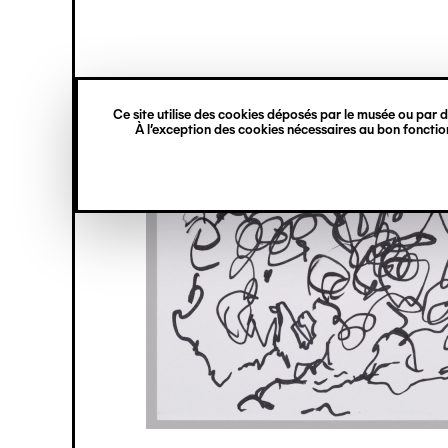
princ
Gestion des cookies
Navigation
verticale
Ce site utilise des cookies déposés par le musée ou par de
Aller
À l’exception des cookies nécessaires au bon fonction
au
contenu
principal