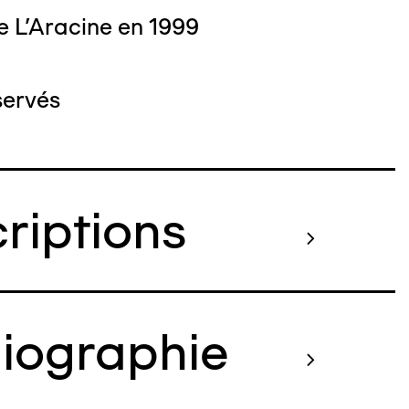
e L'Aracine en 1999
servés
criptions
liographie