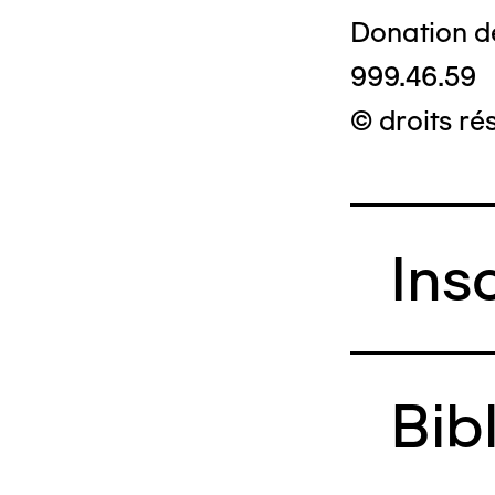
Donation d
999.46.59
© droits ré
Ins
Bib