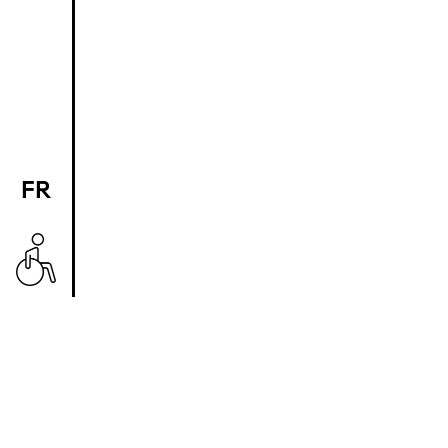
FR
EN