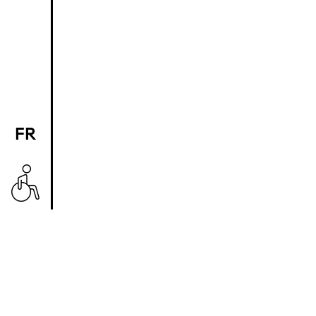
FR
EN