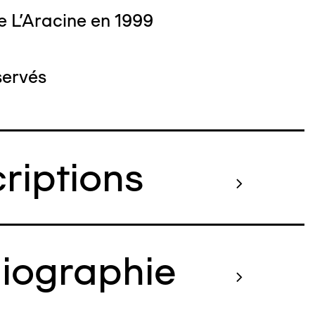
e L'Aracine en 1999
servés
criptions
liographie