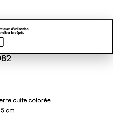
tiques d’utilisation.
naliser le dépôt.
se TOURNAY
r
982
erre cuite colorée
9,5 cm