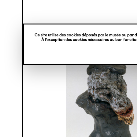
princ
Gestion des cookies
Navigation
verticale
Ce site utilise des cookies déposés par le musée ou par de
Aller
À l’exception des cookies nécessaires au bon fonction
au
contenu
principal