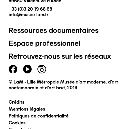
59650 Villeneuve d'Ascq
+33 (0)3 20 19 68 68
info@musee-lam.fr
Ressources documentaires
Pied
Espace professionnel
de
Retrouvez-nous sur les réseaux
page
principal
© LaM - Lille Métropole Musée d'art moderne, d'art
contemporain et d'art brut, 2019
Crédits
Pied
Mentions légales
Politiques de confidentialité
de
Cookies