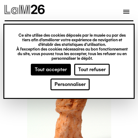
Gestion des cookies
Ce site utilise des cookies déposés par le musée ou par des
Aller
tiers afin d’améliorer votre expérience de navigation et
d’établir des statistiques d’utilisation.
au
À l’exception des cookies nécessaires au bon fonctionnement
du site, vous pouvez tous les accepter, tous les refuser ou en
contenu
personnaliser le dépôt.
principal
Tout accepter
Tout refuser
Personnaliser