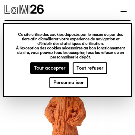
Gestion des cookies
Ce site utilise des cookies déposés par le musée ou par des
Aller
tiers afin d’améliorer votre expérience de navigation et
d’établir des statistiques d’utilisation.
au
À l’exception des cookies nécessaires au bon fonctionnement
du site, vous pouvez tous les accepter, tous les refuser ou en
contenu
personnaliser le dépôt.
principal
Tout accepter
Tout refuser
Personnaliser