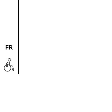
FR
EN