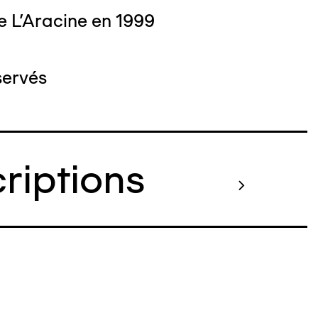
e L'Aracine en 1999
servés
criptions