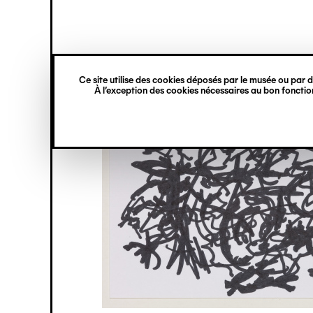
princ
Gestion des cookies
Navigation
verticale
Ce site utilise des cookies déposés par le musée ou par de
Aller
À l’exception des cookies nécessaires au bon fonction
au
contenu
principal