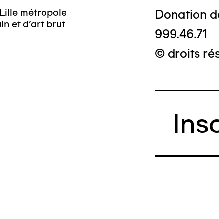
Lille métropole
Donation d
n et d’art brut
999.46.71
© droits ré
Ins