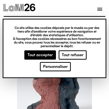
Gestion des cookies
Ce site utilise des cookies déposés par le musée ou par des
Aller
tiers afin d’améliorer votre expérience de navigation et
d’établir des statistiques d’utilisation.
au
À l’exception des cookies nécessaires au bon fonctionnement
du site, vous pouvez tous les accepter, tous les refuser ou en
contenu
personnaliser le dépôt.
principal
Tout accepter
Tout refuser
Personnaliser