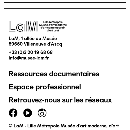
Image
LaM, 1 allée du Musée
59650 Villeneuve d'Ascq
+33 (0)3 20 19 68 68
info@musee-lam.fr
Ressources documentaires
Pied
Espace professionnel
de
Retrouvez-nous sur les réseaux
page
principal
© LaM - Lille Métropole Musée d'art moderne, d'art