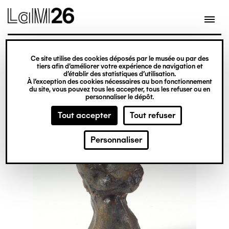
Gestion des cookies
Ce site utilise des cookies déposés par le musée ou par des
Aller
tiers afin d’améliorer votre expérience de navigation et
d’établir des statistiques d’utilisation.
au
À l’exception des cookies nécessaires au bon fonctionnement
du site, vous pouvez tous les accepter, tous les refuser ou en
contenu
personnaliser le dépôt.
principal
Tout accepter
Tout refuser
Personnaliser