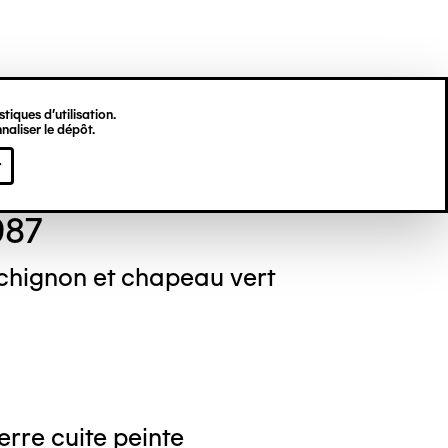
tiques d’utilisation.
naliser le dépôt.
se TOURNAY
r
987
hignon et chapeau vert
erre cuite peinte