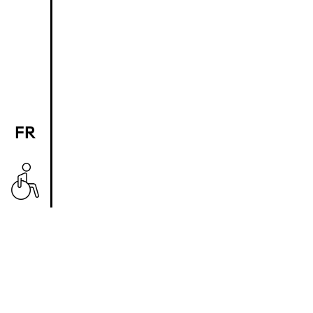
FR
EN