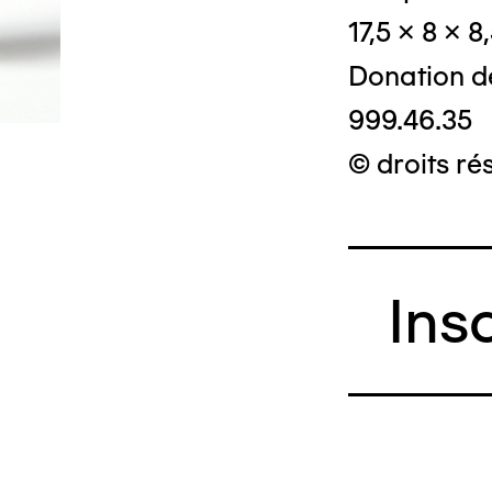
17,5 x 8 x 8
Donation d
999.46.35
© droits ré
Ins