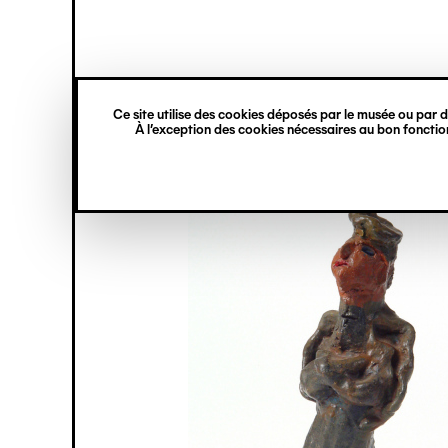
princ
Gestion des cookies
Navigation
verticale
Ce site utilise des cookies déposés par le musée ou par de
Aller
À l’exception des cookies nécessaires au bon fonction
au
contenu
principal