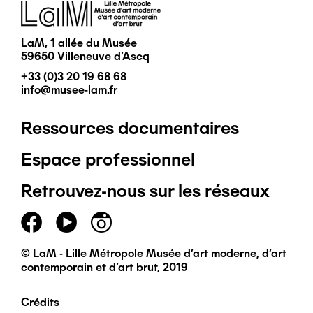
Image
LaM, 1 allée du Musée
59650 Villeneuve d'Ascq
+33 (0)3 20 19 68 68
info@musee-lam.fr
Ressources documentaires
Pied
Espace professionnel
de
Retrouvez-nous sur les réseaux
page
principal
© LaM - Lille Métropole Musée d'art moderne, d'art
contemporain et d'art brut, 2019
Crédits
Pied