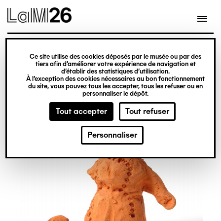
Gestion des cookies
Ce site utilise des cookies déposés par le musée ou par des
Aller
tiers afin d’améliorer votre expérience de navigation et
d’établir des statistiques d’utilisation.
au
À l’exception des cookies nécessaires au bon fonctionnement
du site, vous pouvez tous les accepter, tous les refuser ou en
contenu
personnaliser le dépôt.
principal
Tout accepter
Tout refuser
Personnaliser