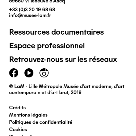
59650 Villeneuve d'Ascq
+33 (0)3 20 19 68 68
info@musee-lam.fr
Ressources documentaires
Pied
Espace professionnel
de
Retrouvez-nous sur les réseaux
page
principal
© LaM - Lille Métropole Musée d'art moderne, d'art
contemporain et d'art brut, 2019
Crédits
Pied
Mentions légales
Politiques de confidentialité
de
Cookies