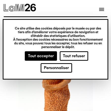
Gestion des cookies
Ce site utilise des cookies déposés par le musée ou par des
Aller
tiers afin d’améliorer votre expérience de navigation et
d’établir des statistiques d’utilisation.
au
À l’exception des cookies nécessaires au bon fonctionnement
du site, vous pouvez tous les accepter, tous les refuser ou en
contenu
personnaliser le dépôt.
principal
Tout accepter
Tout refuser
Personnaliser