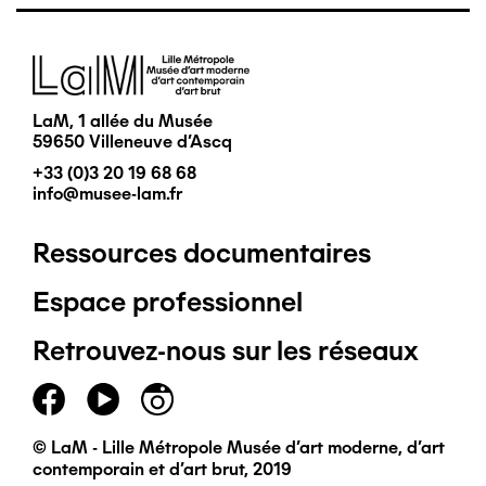
Image
LaM, 1 allée du Musée
59650 Villeneuve d'Ascq
+33 (0)3 20 19 68 68
info@musee-lam.fr
Ressources documentaires
Pied
Espace professionnel
de
Retrouvez-nous sur les réseaux
page
principal
© LaM - Lille Métropole Musée d'art moderne, d'art
contemporain et d'art brut, 2019