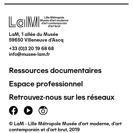
Image
LaM, 1 allée du Musée
59650 Villeneuve d'Ascq
+33 (0)3 20 19 68 68
info@musee-lam.fr
Ressources documentaires
Pied
Espace professionnel
de
Retrouvez-nous sur les réseaux
page
principal
© LaM - Lille Métropole Musée d'art moderne, d'art
contemporain et d'art brut, 2019