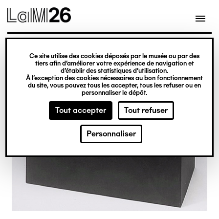
Gestion des cookies
Ce site utilise des cookies déposés par le musée ou par des
Aller
tiers afin d’améliorer votre expérience de navigation et
d’établir des statistiques d’utilisation.
au
À l’exception des cookies nécessaires au bon fonctionnement
du site, vous pouvez tous les accepter, tous les refuser ou en
contenu
personnaliser le dépôt.
principal
Tout accepter
Tout refuser
Personnaliser