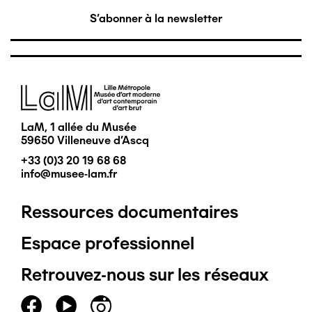
S'abonner à la newsletter
Image
LaM, 1 allée du Musée
59650 Villeneuve d'Ascq
+33 (0)3 20 19 68 68
info@musee-lam.fr
Ressources documentaires
Pied
Espace professionnel
de
Retrouvez-nous sur les réseaux
page