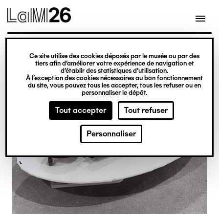
Gestion des cookies
Ce site utilise des cookies déposés par le musée ou par des
Aller
tiers afin d’améliorer votre expérience de navigation et
d’établir des statistiques d’utilisation.
au
À l’exception des cookies nécessaires au bon fonctionnement
du site, vous pouvez tous les accepter, tous les refuser ou en
contenu
personnaliser le dépôt.
principal
Tout accepter
Tout refuser
Personnaliser