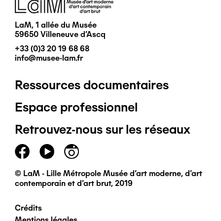
LaM, 1 allée du Musée
59650 Villeneuve d'Ascq
+33 (0)3 20 19 68 68
info@musee-lam.fr
Ressources documentaires
Pied
Espace professionnel
de
Retrouvez-nous sur les réseaux
page
principal
© LaM - Lille Métropole Musée d'art moderne, d'art
contemporain et d'art brut, 2019
Crédits
Pied
Mentions légales