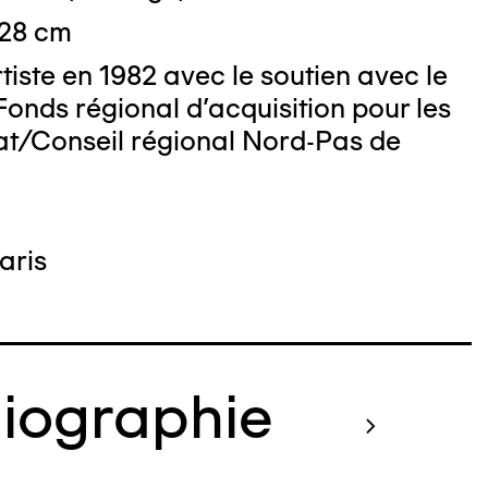
 28 cm
rtiste en 1982 avec le soutien avec le
Fonds régional d'acquisition pour les
 : Nicolas Dewitte/LaM Lille métropole
at/Conseil régional Nord-Pas de
derne d’art contemporain et d’art brut
aris
liographie