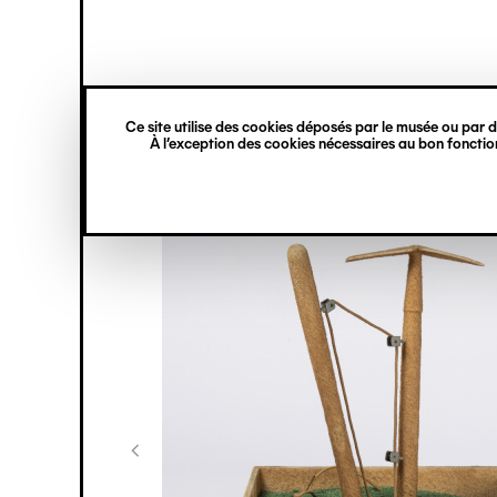
princ
Gestion des cookies
Navigation
verticale
Ce site utilise des cookies déposés par le musée ou par de
Aller
À l’exception des cookies nécessaires au bon fonction
au
contenu
principal