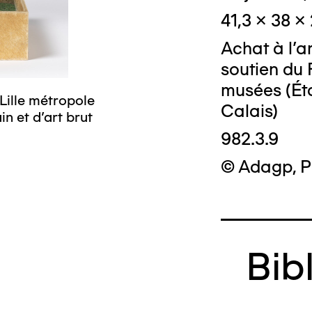
41,3 x 38 x
Achat à l'a
soutien du 
© Crédit photo
musées (Ét
Lille métropole
musée d’art mo
Calais)
n et d’art brut
982.3.9
© Adagp, P
Bib