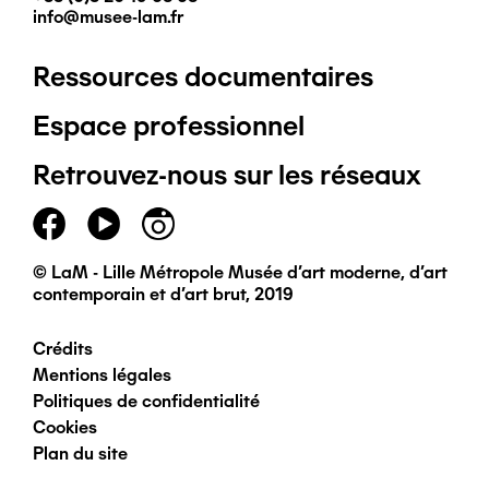
info@musee-lam.fr
Ressources documentaires
Pied
Espace professionnel
de
Retrouvez-nous sur les réseaux
page
principal
© LaM - Lille Métropole Musée d'art moderne, d'art
contemporain et d'art brut, 2019
Crédits
Pied
Mentions légales
Politiques de confidentialité
de
Cookies
Plan du site
page