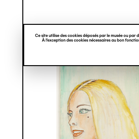
princ
Gestion des cookies
Navigation
verticale
Ce site utilise des cookies déposés par le musée ou par de
Aller
À l’exception des cookies nécessaires au bon fonction
au
contenu
principal