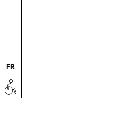
FR
EN