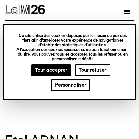
Gestion des cookies
Ce site utilise des cookies déposés par le musée ou par des
Aller
tiers afin d’améliorer votre expérience de navigation et
d’établir des statistiques d’utilisation.
au
À l’exception des cookies nécessaires au bon fonctionnement
du site, vous pouvez tous les accepter, tous les refuser ou en
contenu
personnaliser le dépôt.
principal
Tout accepter
Tout refuser
© Crédit photo : Nicolas Dewitte/LaM Lille
©
métropole musée d’art moderne d’art
m
Personnaliser
contemporain et d’art brut
c