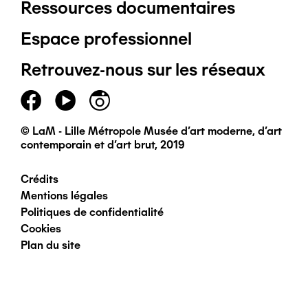
Ressources documentaires
Pied
Espace professionnel
de
Retrouvez-nous sur les réseaux
page
principal
© LaM - Lille Métropole Musée d'art moderne, d'art
contemporain et d'art brut, 2019
Crédits
Pied
Mentions légales
Politiques de confidentialité
de
Cookies
Plan du site
page
secondaire