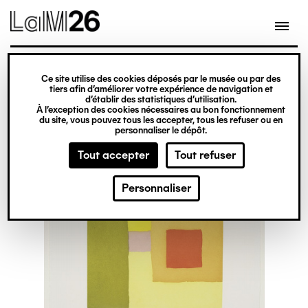
Gestion des cookies
Ce site utilise des cookies déposés par le musée ou par des
Aller
tiers afin d’améliorer votre expérience de navigation et
d’établir des statistiques d’utilisation.
au
À l’exception des cookies nécessaires au bon fonctionnement
du site, vous pouvez tous les accepter, tous les refuser ou en
contenu
personnaliser le dépôt.
principal
Tout accepter
Tout refuser
Personnaliser