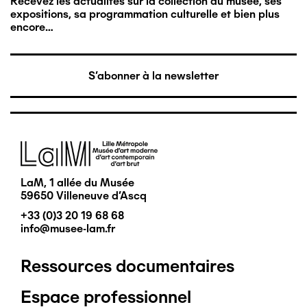
Recevez les actualités sur la collection du musée, ses
expositions, sa programmation culturelle et bien plus
encore…
S'abonner à la newsletter
Image
LaM, 1 allée du Musée
59650 Villeneuve d'Ascq
+33 (0)3 20 19 68 68
info@musee-lam.fr
Ressources documentaires
Pied
Espace professionnel
de