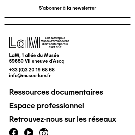
S'abonner à la newsletter
Image
LaM, 1 allée du Musée
59650 Villeneuve d'Ascq
+33 (0)3 20 19 68 68
info@musee-lam.fr
Ressources documentaires
Pied
Espace professionnel
de
Retrouvez-nous sur les réseaux
page