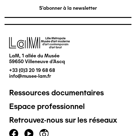
S'abonner à la newsletter
Image
LaM, 1 allée du Musée
59650 Villeneuve d'Ascq
+33 (0)3 20 19 68 68
info@musee-lam.fr
Ressources documentaires
Pied
Espace professionnel
de
Retrouvez-nous sur les réseaux
page