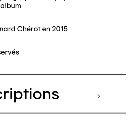
l'album
nard Chérot en 2015
servés
criptions