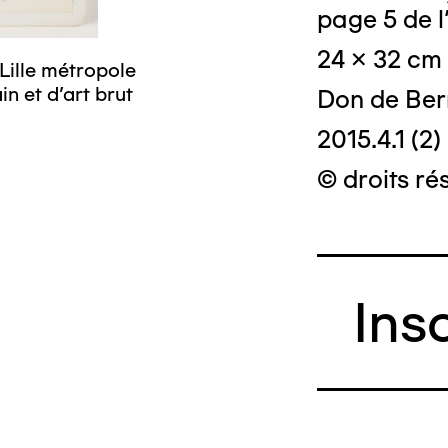
page 5 de 
24 x 32 cm
Lille métropole
n et d’art brut
Don de Ber
2015.4.1 (2)
© droits ré
Ins