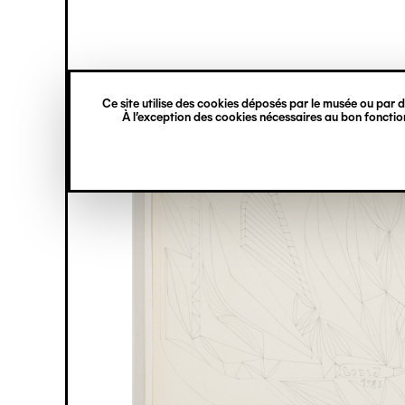
princ
Gestion des cookies
Navigation
verticale
Ce site utilise des cookies déposés par le musée ou par de
Aller
À l’exception des cookies nécessaires au bon fonction
au
contenu
principal