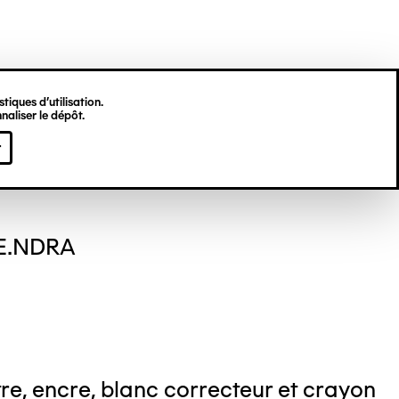
tiques d’utilisation.
naliser le dépôt.
s GODI
r
E.NDRA
re, encre, blanc correcteur et crayon