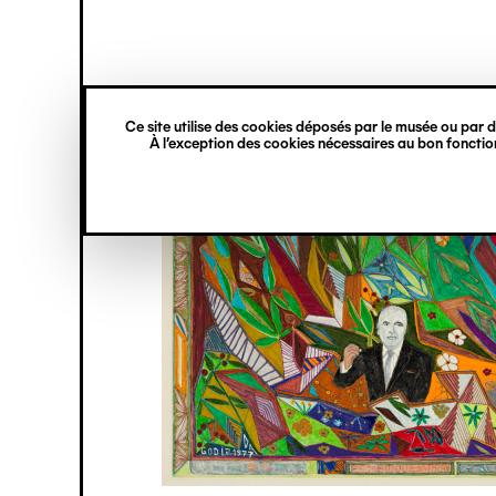
princ
Gestion des cookies
Navigation
verticale
Ce site utilise des cookies déposés par le musée ou par de
Aller
À l’exception des cookies nécessaires au bon fonction
au
contenu
principal