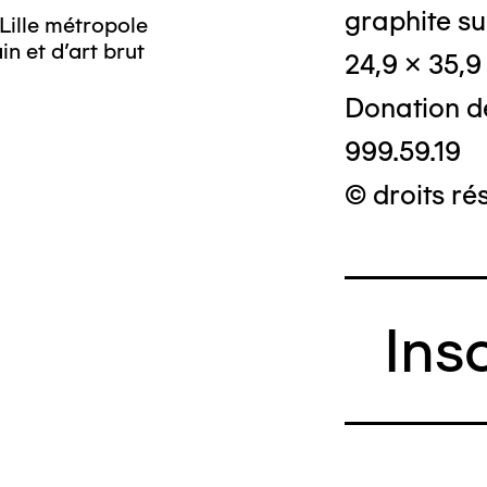
graphite su
Lille métropole
n et d’art brut
24,9 x 35,
Donation d
999.59.19
© droits ré
Ins