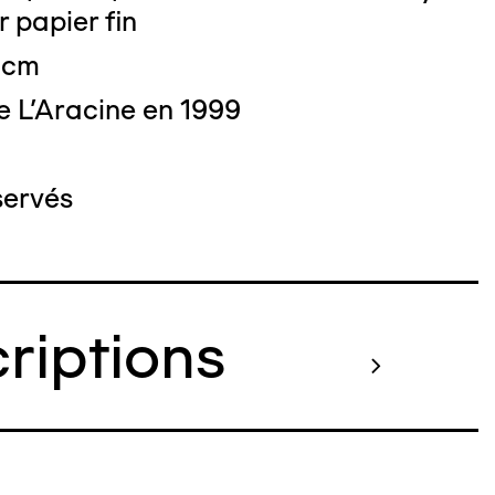
r papier fin
9 cm
e L'Aracine en 1999
servés
criptions