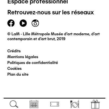
Espace professionnel
de
Retrouvez-nous sur les réseaux
page
principal
© LaM - Lille Métropole Musée d'art moderne, d'art
contemporain et d'art brut, 2019
Crédits
Pied
Mentions légales
Politiques de confidentialité
de
Cookies
Plan du site
page
secondaire
Navigation