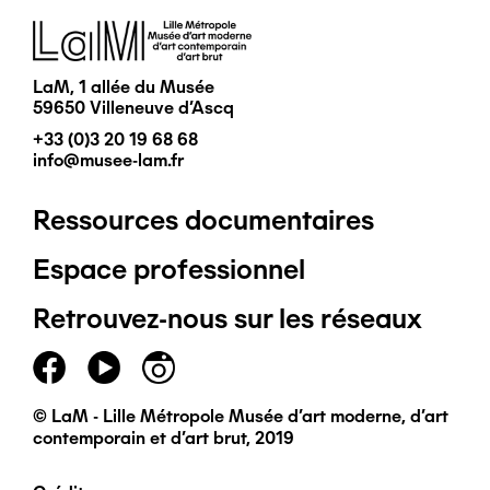
Image
LaM, 1 allée du Musée
59650 Villeneuve d'Ascq
+33 (0)3 20 19 68 68
info@musee-lam.fr
Ressources documentaires
Pied
Espace professionnel
de
Retrouvez-nous sur les réseaux
page
principal
© LaM - Lille Métropole Musée d'art moderne, d'art
contemporain et d'art brut, 2019