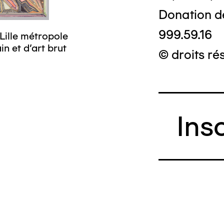
Donation d
999.59.16
Lille métropole
n et d’art brut
© droits ré
Ins