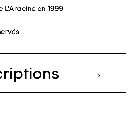
e L'Aracine en 1999
servés
criptions