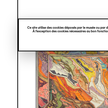
princ
Gestion des cookies
Navigation
verticale
Ce site utilise des cookies déposés par le musée ou par de
Aller
À l’exception des cookies nécessaires au bon fonction
au
contenu
principal