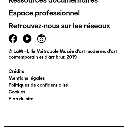
Ressources documentaires
Pied
Espace professionnel
de
Retrouvez-nous sur les réseaux
page
principal
© LaM - Lille Métropole Musée d'art moderne, d'art
contemporain et d'art brut, 2019
Crédits
Pied
Mentions légales
Politiques de confidentialité
de
Cookies
Plan du site
page
secondaire