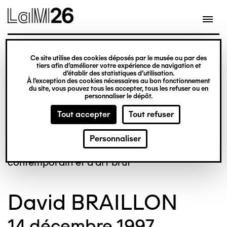
Gestion des cookies
Ce site utilise des cookies déposés par le musée ou par des
Aller
tiers afin d’améliorer votre expérience de navigation et
d’établir des statistiques d’utilisation.
au
À l’exception des cookies nécessaires au bon fonctionnement
du site, vous pouvez tous les accepter, tous les refuser ou en
contenu
personnaliser le dépôt.
principal
Tout accepter
Tout refuser
© Crédit photo : Nicolas Dewitte/LaM Lille
Personnaliser
métropole musée d’art moderne d’art
contemporain et d’art brut
David BRAILLON
14 décembre 1997