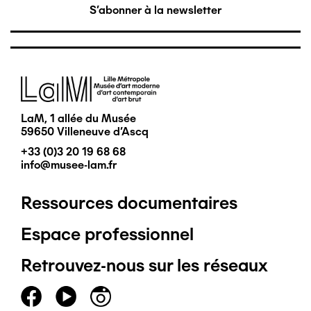
S'abonner à la newsletter
Image
LaM, 1 allée du Musée
59650 Villeneuve d'Ascq
+33 (0)3 20 19 68 68
info@musee-lam.fr
Ressources documentaires
Pied
Espace professionnel
de
Retrouvez-nous sur les réseaux
page