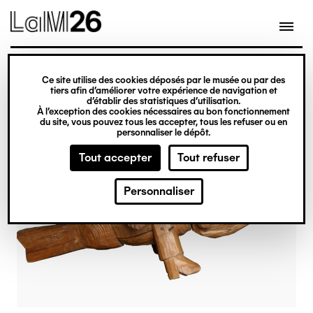
Gestion des cookies
Ce site utilise des cookies déposés par le musée ou par des
Aller
tiers afin d’améliorer votre expérience de navigation et
d’établir des statistiques d’utilisation.
au
À l’exception des cookies nécessaires au bon fonctionnement
du site, vous pouvez tous les accepter, tous les refuser ou en
contenu
personnaliser le dépôt.
principal
Tout accepter
Tout refuser
Personnaliser