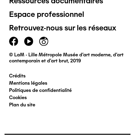
Ressources documentaires
Pied
Espace professionnel
de
Retrouvez-nous sur les réseaux
page
principal
© LaM - Lille Métropole Musée d'art moderne, d'art
contemporain et d'art brut, 2019
Crédits
Pied
Mentions légales
Politiques de confidentialité
de
Cookies
Plan du site
page
secondaire