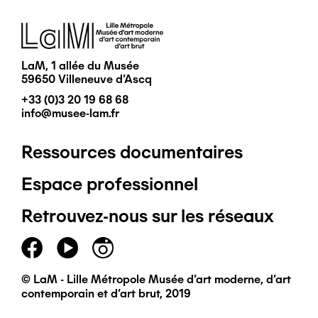
Image
LaM, 1 allée du Musée
59650 Villeneuve d'Ascq
+33 (0)3 20 19 68 68
info@musee-lam.fr
Ressources documentaires
Pied
Espace professionnel
de
Retrouvez-nous sur les réseaux
page
principal
© LaM - Lille Métropole Musée d'art moderne, d'art
contemporain et d'art brut, 2019