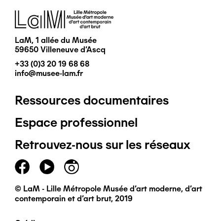
Image
LaM, 1 allée du Musée
59650 Villeneuve d'Ascq
+33 (0)3 20 19 68 68
info@musee-lam.fr
Ressources documentaires
Pied
Espace professionnel
de
Retrouvez-nous sur les réseaux
page
principal
© LaM - Lille Métropole Musée d'art moderne, d'art
contemporain et d'art brut, 2019