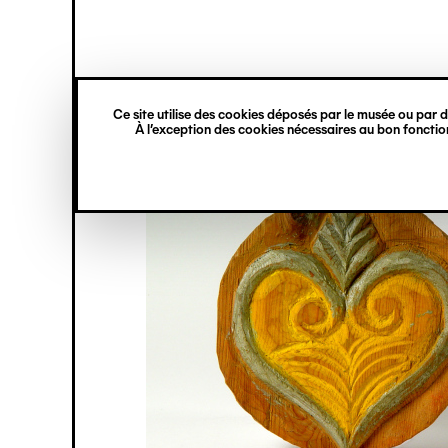
princ
Gestion des cookies
Navigation
verticale
Ce site utilise des cookies déposés par le musée ou par de
Aller
À l’exception des cookies nécessaires au bon fonction
au
contenu
principal