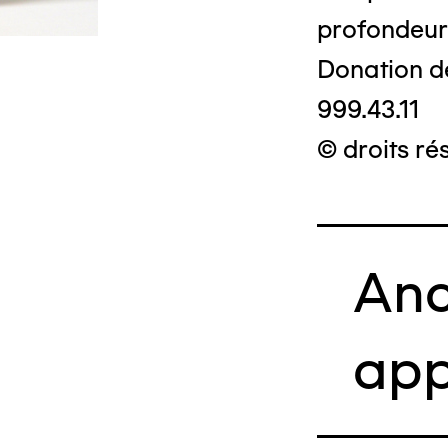
profondeur
Donation d
999.43.11
© droits ré
Anc
app