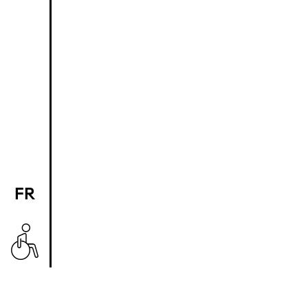
FR
EN