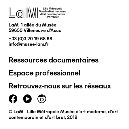
Image
LaM, 1 allée du Musée
59650 Villeneuve d'Ascq
+33 (0)3 20 19 68 68
info@musee-lam.fr
Ressources documentaires
Pied
Espace professionnel
de
Retrouvez-nous sur les réseaux
page
principal
© LaM - Lille Métropole Musée d'art moderne, d'art
contemporain et d'art brut, 2019