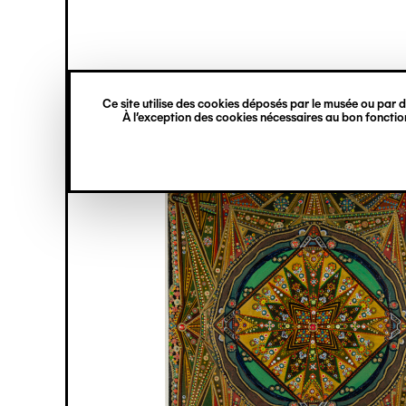
princ
Gestion des cookies
Navigation
verticale
Ce site utilise des cookies déposés par le musée ou par de
Aller
À l’exception des cookies nécessaires au bon fonction
au
contenu
principal