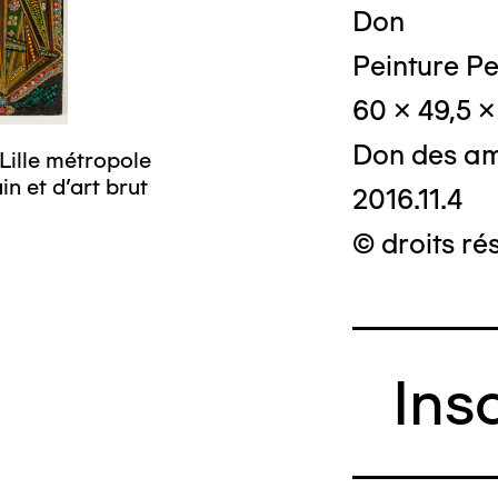
Don
Peinture Pe
60 x 49,5 x
Don des am
Lille métropole
n et d’art brut
2016.11.4
© droits ré
Ins