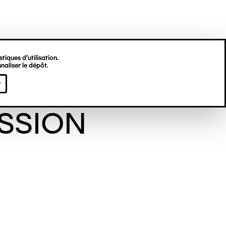
tiques d’utilisation.
naliser le dépôt.
les Cako
r
SSION