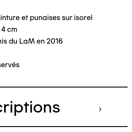
inture et punaises sur isorel
 4 cm
is du LaM en 2016
servés
criptions