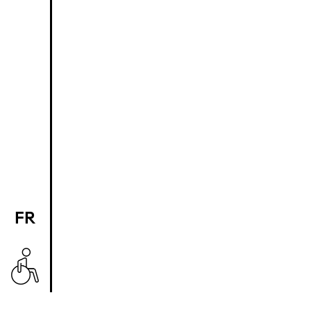
FR
EN