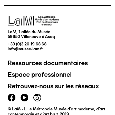
Image
LaM, 1 allée du Musée
59650 Villeneuve d'Ascq
+33 (0)3 20 19 68 68
info@musee-lam.fr
Ressources documentaires
Pied
Espace professionnel
de
Retrouvez-nous sur les réseaux
page
principal
© LaM - Lille Métropole Musée d'art moderne, d'art
contemporain et d'art brut, 2019