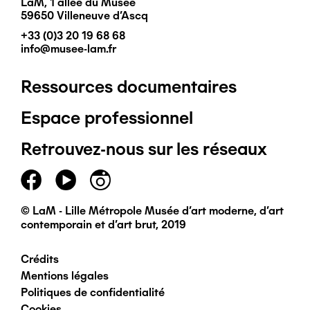
LaM, 1 allée du Musée
59650 Villeneuve d'Ascq
+33 (0)3 20 19 68 68
info@musee-lam.fr
Ressources documentaires
Pied
Espace professionnel
de
Retrouvez-nous sur les réseaux
page
principal
© LaM - Lille Métropole Musée d'art moderne, d'art
contemporain et d'art brut, 2019
Crédits
Pied
Mentions légales
Politiques de confidentialité
de
Cookies