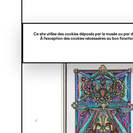
princ
Gestion des cookies
Navigation
verticale
Ce site utilise des cookies déposés par le musée ou par de
Aller
À l’exception des cookies nécessaires au bon fonction
au
contenu
principal