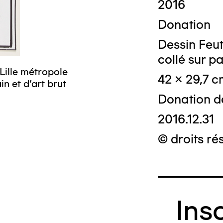
2016
Donation
Dessin Feu
collé sur p
Lille métropole
© Crédit photo
42 x 29,7 c
n et d’art brut
musée d’art mo
Donation d
2016.12.31
© droits ré
Ins