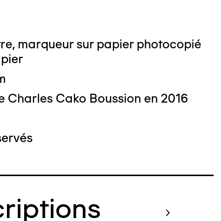
tre, marqueur sur papier photocopié
apier
 : Nicolas Dewitte/LaM Lille métropole
m
derne d’art contemporain et d’art brut
e Charles Cako Boussion en 2016
servés
criptions