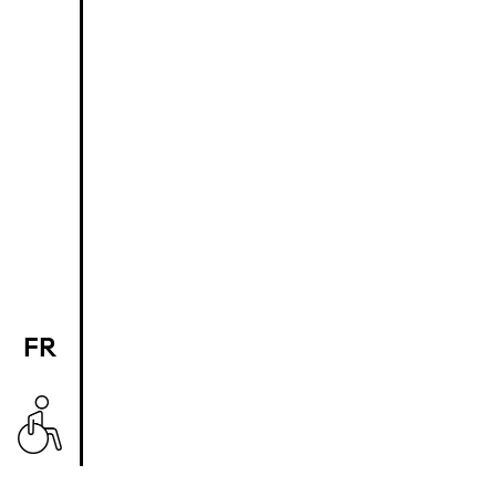
FR
EN