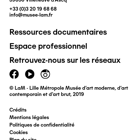
+33 (0)3 20 19 68 68
info@musee-lam.fr
Ressources documentaires
Pied
Espace professionnel
de
Retrouvez-nous sur les réseaux
page
principal
© LaM - Lille Métropole Musée d'art moderne, d'art
contemporain et d'art brut, 2019
Crédits
Pied
Mentions légales
Politiques de confidentialité
de
Cookies
Plan du site